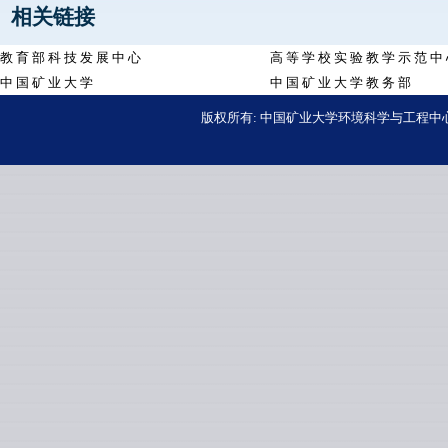
相关链接
教 育 部 科 技 发 展 中 心
高 等 学 校 实 验 教 学 示 范 中
中 国 矿 业 大 学
中 国 矿 业 大 学 教 务 部
版权所有: 中国矿业大学环境科学与工程中